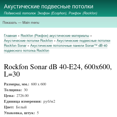
Перейти
Акустические подвесные потолки
к
Подвесной потолок Экофон (Ecophon), Рокфон (Rockfon)
основному
содержанию
Показать — Main menu
Main
menu
главная
ecophon
rockfon
стеновые панели
акустические экраны
применение
Главная
Rockfon (Рокфон) акустические материалы
Строка
Акустические потолки Rockfon
Акустические подвесные потолки
навигации
Rockfon Sonar
Акустические потолочные панели Sonar™ dB-40
подвесного потолка Rockfon
Rockfon Sonar dB 40-E24, 600х600,
L=30
Размеры, мм.
600 x 600
Толщина
30
Цена
2726.00
Единица измерения
руб/м2
Цвет
Белый
Упаковка, штук
5