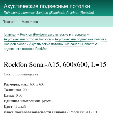
Перейти
Акустические подвесные потолки
к
Подвесной потолок Экофон (Ecophon), Рокфон (Rockfon)
основному
содержанию
Показать — Main menu
Main
menu
главная
ecophon
rockfon
стеновые панели
акустические экраны
применение
Главная
Rockfon (Рокфон) акустические материалы
Строка
Акустические потолки Rockfon
Акустические подвесные потолки
навигации
Rockfon Sonar
Акустические потолочные панели Sonar™ A
подвесного потолка Rockfon
Rockfon Sonar-A15, 600х600, L=15
Снят с производства
Размеры, мм.
600 x 600
Толщина
20
Цена
0.00
Единица измерения
руб/м2
Цвет
Белый
класс пожаробезопасности (Европа / Россия)
A1 / Г1