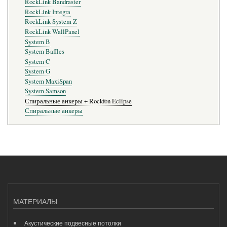
RockLink Bandraster
RockLink Integra
RockLink System Z
RockLink WallPanel
System B
System Baffles
System C
System G
System MaxiSpan
System Samson
Спиральные анкеры + Rockfon Eclipse
Спиральные анкеры
МАТЕРИАЛЫ
Акустические подвесные потолки