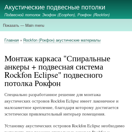
Перейти
Акустические подвесные потолки
к
Подвесной потолок Экофон (Ecophon), Рокфон (Rockfon)
основному
содержанию
Показать — Main menu
Main
menu
главная
ecophon
rockfon
стеновые панели
акустические экраны
применение
Главная
Rockfon (Рокфон) акустические материалы
Строка
навигации
Монтаж каркаса "Спиральные
анкеры + подвесная система
Rockfon Eclipse" подвесного
потолка Рокфон
Специально разработанное решение для монтажа
акустических островов Rockfon Eclipse имеет лаконичное и
малозаметное крепление, благодаря которому достигается
эстетически привлекательный интерьер помещения.
Установку акустических островов Rockfon Eclipse необходимо