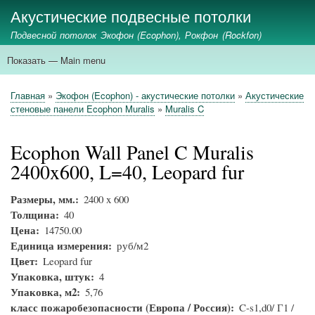
Перейти
Акустические подвесные потолки
к
Подвесной потолок Экофон (Ecophon), Рокфон (Rockfon)
основному
содержанию
Показать — Main menu
Main
menu
главная
ecophon
rockfon
стеновые панели
акустические экраны
применение
Главная
Экофон (Ecophon) - акустические потолки
Акустические
Строка
стеновые панели Ecophon Muralis
Muralis C
навигации
Ecophon Wall Panel C Muralis
2400x600, L=40, Leopard fur
Размеры, мм.
2400 x 600
Толщина
40
Цена
14750.00
Единица измерения
руб/м2
Цвет
Leopard fur
Упаковка, штук
4
Упаковка, м2
5,76
класс пожаробезопасности (Европа / Россия)
C-s1,d0/ Г1 /