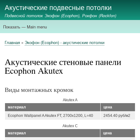
Перейти
Акустические подвесные потолки
к
Подвесной потолок Экофон (Ecophon), Рокфон (Rockfon)
основному
содержанию
Показать — Main menu
Main
menu
главная
ecophon
rockfon
стеновые панели
акустические экраны
применение
Главная
Экофон (Ecophon) - акустические потолки
Строка
навигации
Акустические стеновые панели
Ecophon Akutex
Виды монтажных кромок
Akutex A
материал
цена
Ecophon Wallpanel A Akutex FT, 2700x1200, L=40
2454.40 руб/м2
Akutex C
материал
цена