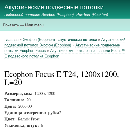
Перейти
Акустические подвесные потолки
к
Подвесной потолок Экофон (Ecophon), Рокфон (Rockfon)
основному
содержанию
Показать — Main menu
Main
menu
главная
ecophon
rockfon
стеновые панели
акустические экраны
применение
Главная
Экофон (Ecophon) - акустические потолки
Акустический
Строка
подвесной потолок Экофон (Ecophon)
Акустические подвесные
навигации
потолки Ecophon Focus
Акустические потолочные панели Focus™
E подвесного потолка Ecophon
Ecophon Focus E T24, 1200x1200,
L=20
Размеры, мм.
1200 x 1200
Толщина
20
Цена
2006.00
Единица измерения
руб/м2
Цвет
Белый Frost
Упаковка, штук
6